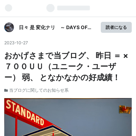
日々 是 変化ナリ ～ DAYS OF
読者になる
STRUGGLE ～
2023
-
10
-
27
おかげさまで当ブログ、 昨日 ＝ ×
７００ＵＵ（ユニーク・ユーザ
ー） 弱、 となかなかの好成績！
当ブログに関してのお知らせ系