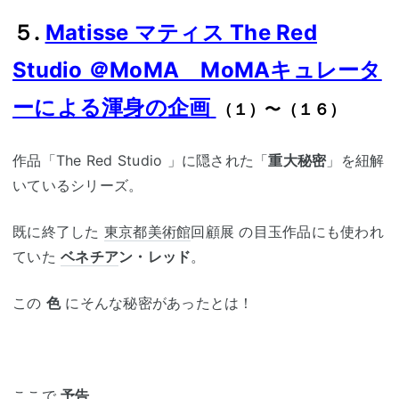
５.
Matisse マティス The Red
Studio ＠MoMA MoMAキュレータ
ーによる渾身の企画
（１）〜（１６）
作品「The Red Studio 」に隠された「
重大秘密
」を紐解
いているシリーズ。
既に終了した
東京都美術館
回顧展 の目玉作品にも使われ
ていた
ベネチア
ン・レッド
。
この
色
にそんな秘密があったとは！
ここで
予告
。