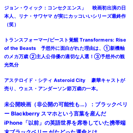
ジョン・ウィック：コンセクエンス」 映画初出演の日
本人、リナ・サワヤマ が実にカッコいいシリーズ最終作
（笑）
トランスフォーマー/ビースト覚醒 Transformers: Rise
of the Beasts 予想外に面白がれた理由は、①新機軸
のメカ万歳 ②主人公俳優の適切な人選！③予想外の観
光気分
アステロイド・シティ Asteroid City 豪華キャストが
売り、ウェス・アンダーソン節万歳の一本。
未公開映画（非公開の可能性も…）：ブラックベリ
ー Blackberry スマホという言葉を産んだ
iPhone「以前」の英語世界を席巻していた携帯端
末ブラックベリー がたどった運命とは。