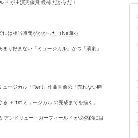
ルド
が主演男優賞 候補 だからだ！
でには相当時間がかかった（
Netflix
）
あまり好まない「ミュージカル」かつ「演劇」
ュージカル「Rent」作曲直前の「売れない時
 ＋ 1st ミュージカル の完成までを描く。
る
アンドリュー・ガーフィールド
が必然的に目