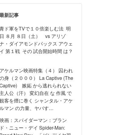
最新記事
青ド軍をTVで１０倍楽しむ法 明
日 ８月 ８日（土） vs アリゾ
ナ・ダイアモンドバックス アウェ
イ 第１戦 その 試合開始時間 は？
アケルマン映画特集（４） 囚われ
の身（２０００） La Captive (The
Captive) 嫉妬 から逃れられない
主人公（汗） 変幻自在 な 作風 で
観客を煙に巻く シャンタル・アケ
ルマン の力量、ヤバす…
映画：スパイダーマン：ブラン
ド・ニュー・デイ Spider-Man:
Brand New Day 「ゼンデイヤ視