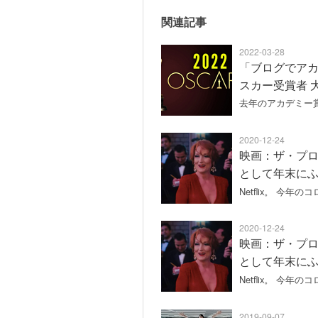
関連記事
2022-03-28
「ブログでアカ
スカー受賞者 
去年のアカデミー賞
2020-12-24
映画：ザ・プロム
として年末に
Netflix。 今
2020-12-24
映画：ザ・プロム
として年末に
Netflix。 今
2019-09-07