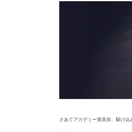
さあて
アカデミー賞
直前、駆け込